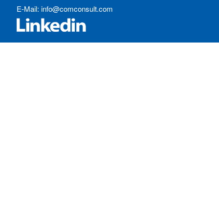
E-Mail:
info@comconsult.com
SERVICES:
Häufig gestellte Fragen
Inhouse-Schulungen
Veranstaltungen A-Z
Veranstaltungskalender
Zertifizierungen
RECHTLICHES
Allgemeine Geschäftsbedingungen
Datenschutzerklärung
Impressum
Ihre Cookie-Einstellungen