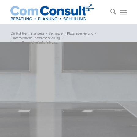
Du bist hier:
Startseite
/
Seminare
/
Platzreservierung
/
Unverbindliche Platzreservierung –
Informationssicherheitsrisiken...