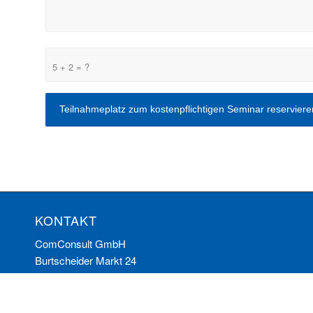
5 + 2 = ?
KONTAKT
ComConsult GmbH
Burtscheider Markt 24
52066 Aachen
Telefon: 0241/887446-0
Fax: 0241/887446-200