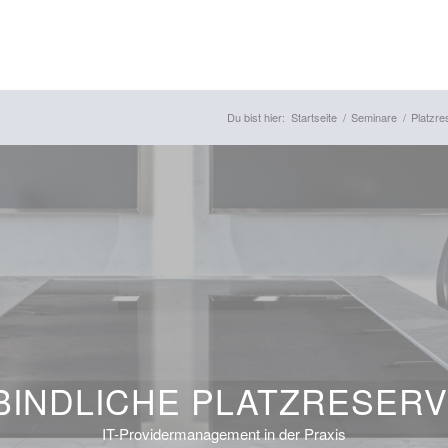
Du bist hier:
Startseite
/
Seminare
/
Platzre
INDLICHE PLATZRESER
IT-Providermanagement in der Praxis