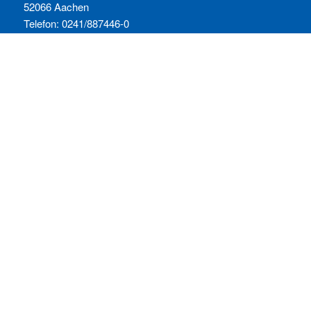
52066 Aachen
Telefon: 0241/887446-0
Fax: 0241/887446-200
E-Mail:
info@comconsult.com
SERVICES:
Häufig gestellte Fragen
Inhouse-Schulungen
Veranstaltungen A-Z
Veranstaltungskalender
Zertifizierungen
RECHTLICHES
Allgemeine Geschäftsbedingungen
Datenschutzerklärung