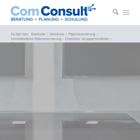
Du bist hier:
Startseite
/
Seminare
/
Platzreservierung
/
Unverbindliche Platzreservierung – OneDrive: Gruppenrichtlinien –
M...