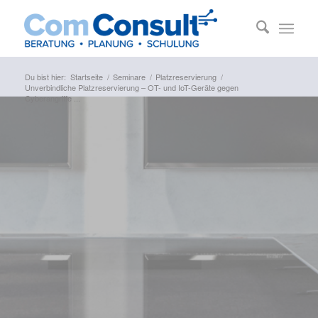
Du bist hier:
Startseite
/
Seminare
/
Platzreservierung
/
Unverbindliche Platzreservierung – OT- und IoT-Geräte gegen
Cyberangriffe ...