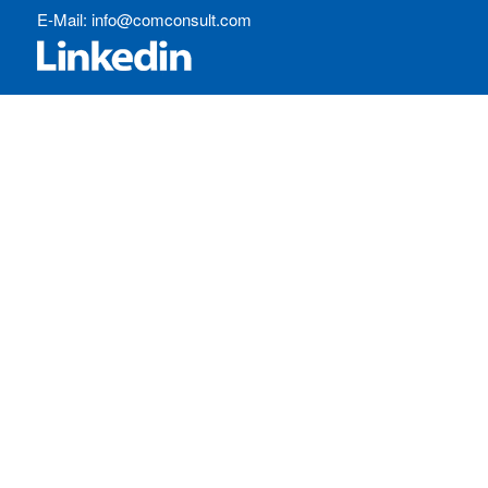
E-Mail:
info@comconsult.com
SERVICES:
Häufig gestellte Fragen
Inhouse-Schulungen
Veranstaltungen A-Z
Veranstaltungskalender
Zertifizierungen
RECHTLICHES
Allgemeine Geschäftsbedingungen
Datenschutzerklärung
Impressum
Ihre Cookie-Einstellungen