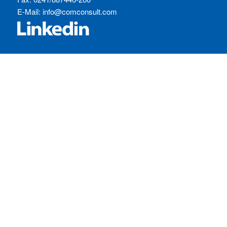
E-Mail:
info@comconsult.com
SERVICES:
Häufig gestellte Fragen
Inhouse-Schulungen
Veranstaltungen A-Z
Veranstaltungskalender
Zertifizierungen
RECHTLICHES
Allgemeine Geschäftsbedingungen
Datenschutzerklärung
Impressum
Ihre Cookie-Einstellungen