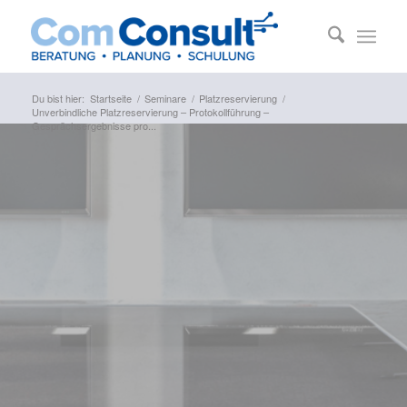
Du bist hier:
Startseite
/
Seminare
/
Platzreservierung
/
Unverbindliche Platzreservierung – Protokollführung –
Gesprächsergebnisse pro...