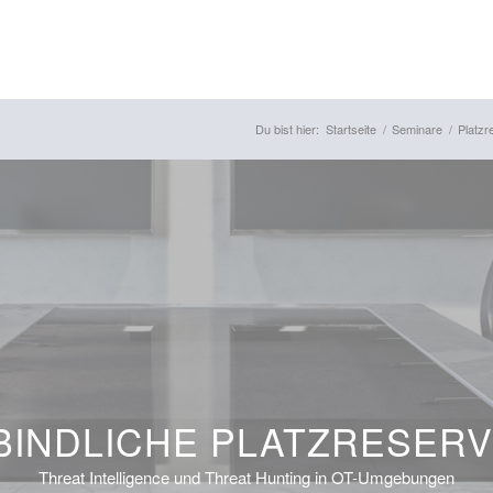
Du bist hier:
Startseite
/
Seminare
/
Platzr
INDLICHE PLATZRESER
Threat Intelligence und Threat Hunting in OT-Umgebungen