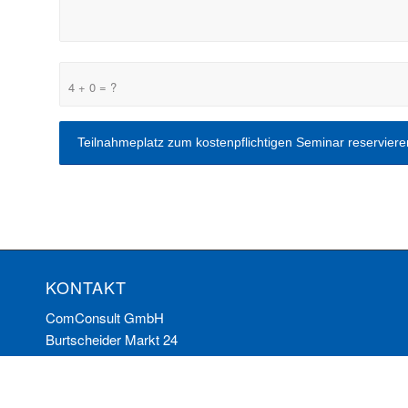
4 + 0 = ?
KONTAKT
ComConsult GmbH
Burtscheider Markt 24
52066 Aachen
Telefon: 0241/887446-0
Fax: 0241/887446-200