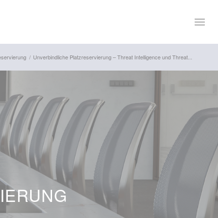
eservierung
/
Unverbindliche Platzreservierung – Threat Intelligence und Threat...
VIERUNG