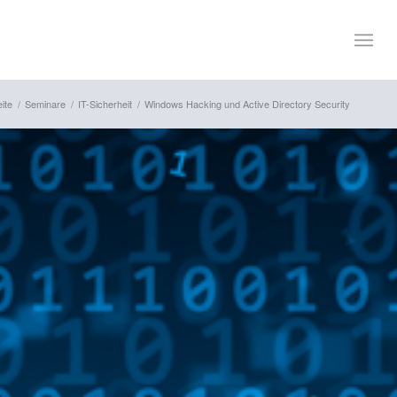
eite
/
Seminare
/
IT-Sicherheit
/
Windows Hacking und Active Directory Security