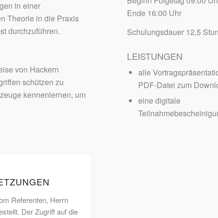
Beginn Folgetag 09:00 Uh
gen in einer
Ende 16:00 Uhr
 Theorie in die Praxis
bst durchzuführen.
Schulungsdauer 12,5 Stu
LEISTUNGEN
weise von Hackern
alle Vortragspräsentati
griffen schützen zu
PDF-Datei zum Downl
kzeuge kennenlernen, um
eine digitale
Teilnahmebescheinigu
SETZUNGEN
vom Referenten, Herrn
ellt. Der Zugriff auf die