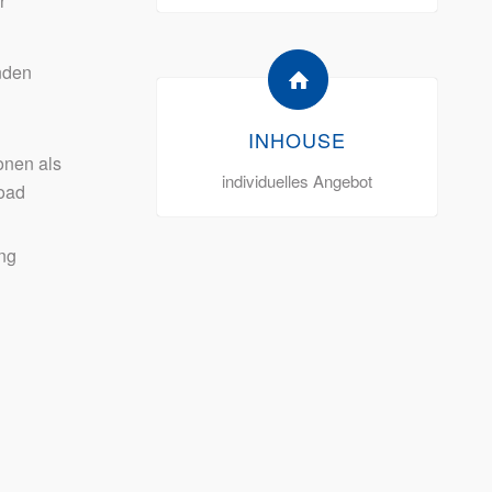
r
nden
INHOUSE
onen als
individuelles Angebot
oad
ng