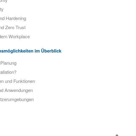
ty
nd Hardening
nd Zero Trust
dern Workplace
nsmöglichkeiten im Überblick
 Planung
allation?
en und Funktionen
 und Anwendungen
nutzerumgebungen