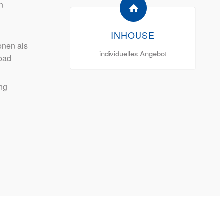
n
INHOUSE
onen als
individuelles Angebot
oad
ng