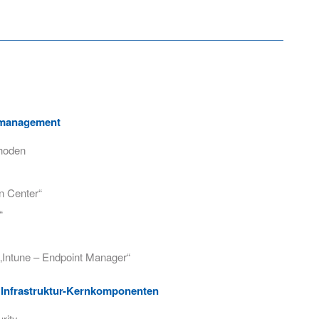
smanagement
hoden
n Center“
“
 „Intune – Endpoint Manager“
Infrastruktur-Kernkomponenten
rity