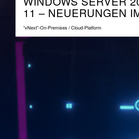
WINDOWS SERVER 2
11 – NEUERUNGEN I
“vNext”-On-Premises / Cloud-Platform