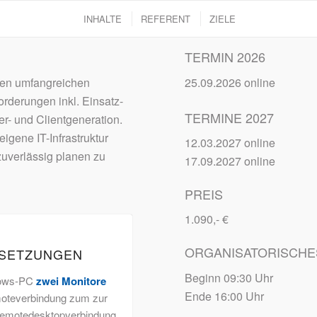
INHALTE
REFERENT
ZIELE
TERMIN 2026
nen umfangreichen
25.09.2026 online
rderungen inkl. Einsatz-
TERMINE 2027
r- und Clientgeneration.
igene IT-Infrastruktur
12.03.2027 online
uverlässig planen zu
17.09.2027 online
PREIS
1.090,- €
ORGANISATORISCHE
SSETZUNGEN
Beginn 09:30 Uhr
dows-PC
zwei Monitore
Ende 16:00 Uhr
emoteverbindung zum zur
-Remotedesktopverbindung