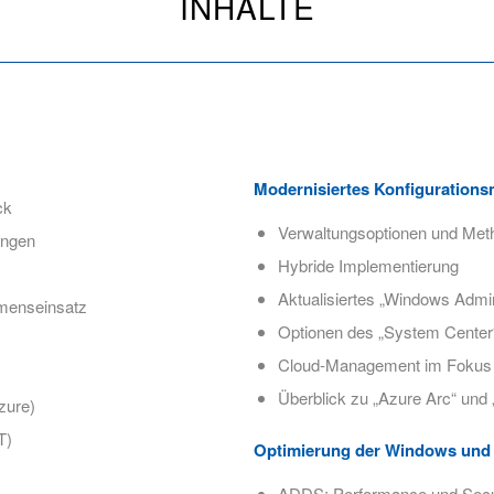
INHALTE
Modernisiertes Konfiguration
ck
Verwaltungsoptionen und Met
ungen
Hybride Implementierung
Aktualisiertes „Windows Admi
hmenseinsatz
Optionen des „System Center
Cloud-Management im Fokus
Überblick zu „Azure Arc“ und
zure)
T)
Optimierung der Windows und 
ADDS: Performance und Secu