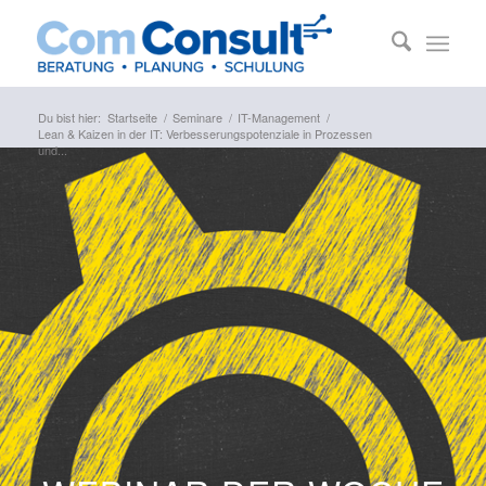
Du bist hier:
Startseite
/
Seminare
/
IT-Management
/
Lean & Kaizen in der IT: Verbesserungspotenziale in Prozessen
und...