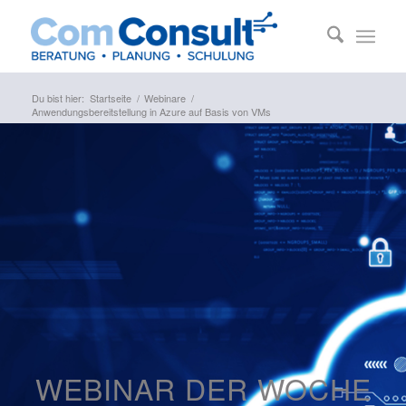
Du bist hier:
Startseite
/
Webinare
/
Anwendungsbereitstellung in Azure auf Basis von VMs
WEBINAR DER WOCHE