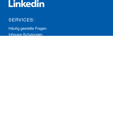
SERVICES:
Häufig gestellte Fragen
Inhouse-Schulungen
Veranstaltungen A-Z
Veranstaltungskalender
Zertifizierungen
RECHTLICHES
Allgemeine Geschäftsbedingungen
Datenschutzerklärung
Impressum
Ihre Cookie-Einstellungen