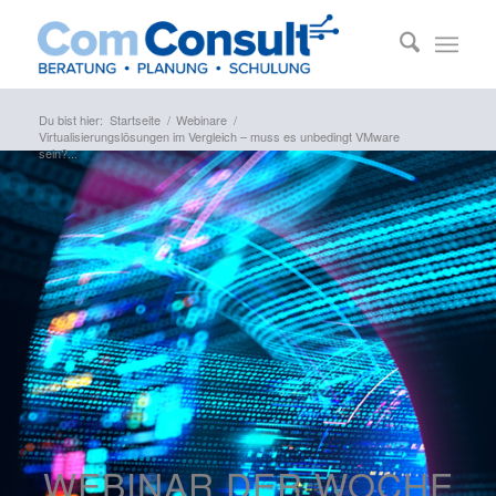
Du bist hier:
Startseite
/
Webinare
/
Virtualisierungslösungen im Vergleich – muss es unbedingt VMware
sein?...
WEBINAR DER WOCHE