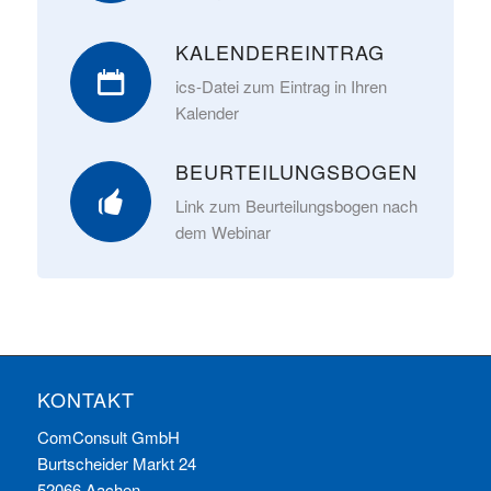
KALENDEREINTRAG
ics-Datei zum Eintrag in Ihren
Kalender
BEURTEILUNGSBOGEN
Link zum Beurteilungsbogen nach
dem Webinar
KONTAKT
ComConsult GmbH
Burtscheider Markt 24
52066 Aachen