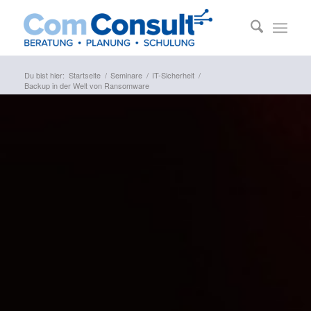
Du bist hier:
Startseite
/
Seminare
/
IT-Sicherheit
/
Backup in der Welt von Ransomware