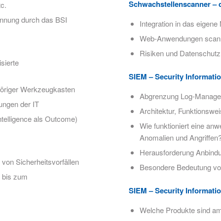
Schwachstellenscanner – d
c.
kennung durch das BSI
Integration in das eigen
Web-Anwendungen scanne
Risiken und Datenschutz
sierte
SIEM – Security Informati
öriger Werkzeugkasten
Abgrenzung Log-Manag
ungen der IT
Architektur, Funktionsw
telligence als Outcome)
Wie funktioniert eine a
Anomalien und Angriffen
Herausforderung Anbindu
von Sicherheitsvorfällen
Besondere Bedeutung von 
 bis zum
SIEM – Security Informati
Welche Produkte sind am