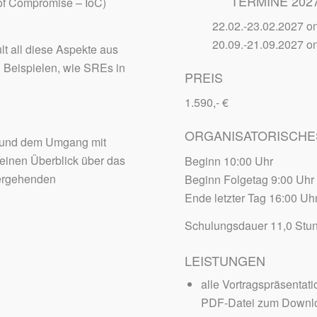
TERMINE 202
s of Compromise – IoC)
22.02.-23.02.2027 on
20.09.-21.09.2027 on
t all diese Aspekte aus
n Beispielen, wie SREs in
PREIS
1.590,- €
ORGANISATORISCHE
g und dem Umgang mit
 einen Überblick über das
Beginn 10:00 Uhr
hergehenden
Beginn Folgetag 9:00 Uhr
Ende letzter Tag 16:00 Uh
Schulungsdauer 11,0 Stu
LEISTUNGEN
alle Vortragspräsentati
PDF-Datei zum Downl