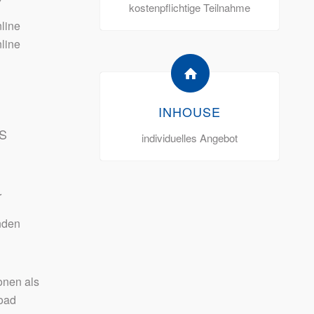
7
kostenpflichtige Teilnahme
line
line
INHOUSE
S
individuelles Angebot
r
nden
onen als
oad