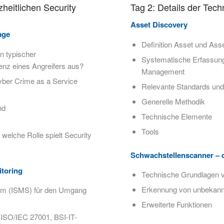
heitlichen Security
Tag 2: Details der Tech
Asset Discovery
age
Definition Asset und Ass
n typischer
Systematische Erfassung 
genz eines Angreifers aus?
Management
Cyber Crime as a Service
Relevante Standards un
Generelle Methodik
nd
Technische Elemente
Tools
elche Rolle spielt Security
Schwachstellenscanner – d
itoring
Technische Grundlagen 
Erkennung von unbekann
em (ISMS) für den Umgang
Erweiterte Funktionen
 ISO/IEC 27001, BSI-IT-