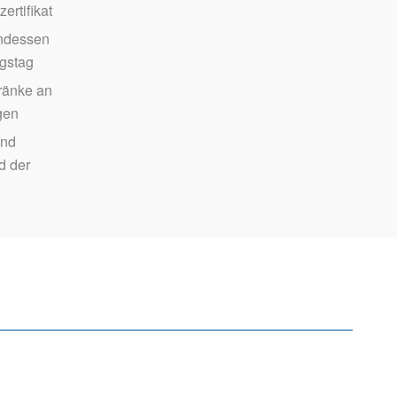
ertifikat
ndessen
ngstag
ränke an
gen
und
d der