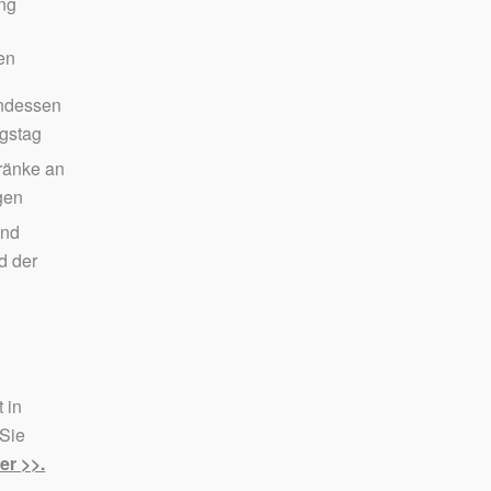
ng
en
ndessen
ngstag
ränke an
gen
und
d der
 in
 Sie
er >>.