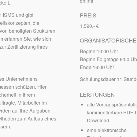
online
kelt.
PREIS
in ISMS und gibt
eitskonzepten, die
1.590,- €
von benötigten Strukturen.
 erfahren Sie, wie sich
ORGANISATORISCHE
ur Zertifizierung Ihres
Beginn 10:00 Uhr
Beginn Folgetage 9:00 Uh
Ende 16:00 Uhr
Ihres Unternehmens
Schulungsdauer 11 Stun
emessen schützen. Hier
LEISTUNGEN
cherheit in Ihrem
ragte, Mitarbeiter im
alle Vortragspräsentati
erden auf ihre Aufgaben
kommentierbare PDF-D
Methoden zum Aufbau eines
Download
sern.
eine elektronische