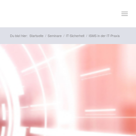
Du bist hier:
Startseite
/
Seminare
/
IT-Sicherheit
/
ISMS in der IT-Praxis