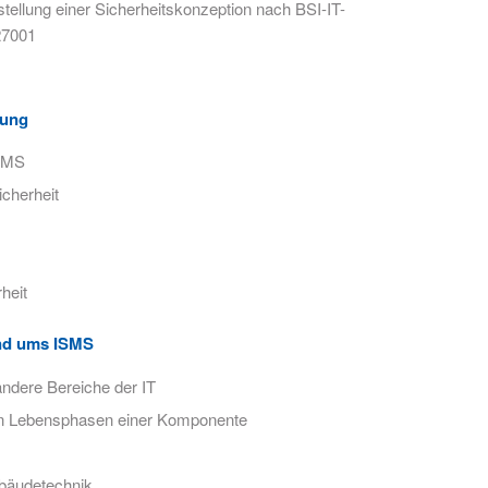
tellung einer Sicherheitskonzeption nach BSI-IT-
27001
rung
ISMS
icherheit
rheit
und ums ISMS
ndere Bereiche der IT
en Lebensphasen einer Komponente
ebäudetechnik