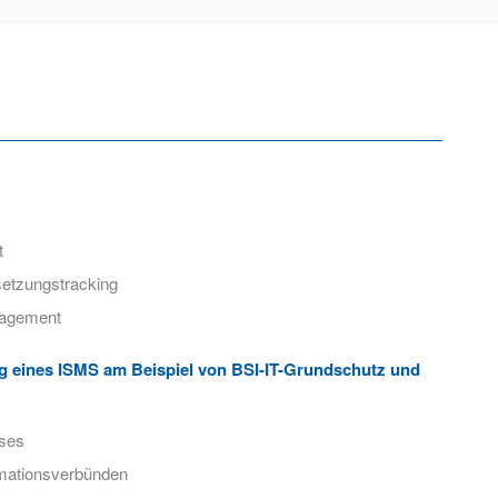
t
etzungstracking
nagement
g eines ISMS am Beispiel von BSI-IT-Grundschutz und
sses
rmationsverbünden