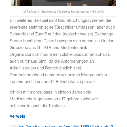
Abbildung 3: Messestand der Firma Kramer auf der ISE 2020
Ein weiteres Beispiel sind Raumbuchungssysteme, die
einerseits elektronische Türschilder umfassen, aber auch
Sensorik und Zugriff auf den (typischerweise) Exchange-
Server benötigen. Diese bewegen sich schon jetzt in der
Grauzone aus IT, TGA und Medientechnik.
Organisatorisch macht ein solcher Zusammenschluss
auch durchaus Sinn, da die Anforderungen an
Administration und Betrieb ähnlich sind.
Dementsprechend nehmen wir solche Komponenten
zunehmend in unsere IT-Betriebskonzepte auf.
Ich bin mir sicher, dass in einigen Jahren die
Medientechnik genauso zur IT gehören wird wie
mittlerweile auch die Telefonie…
Verweis
[1]
https://products.sdvoe.org/avcat/ctl18883/index.cfm?