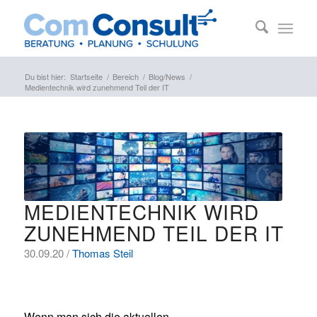
Du bist hier:
Startseite
/
Bereich
/
Blog/News
/
Medientechnik wird zunehmend Teil der IT
MEDIENTECHNIK WIRD
ZUNEHMEND TEIL DER IT
30.09.20 /
Thomas Steil
Wenn man sich die aktuellen