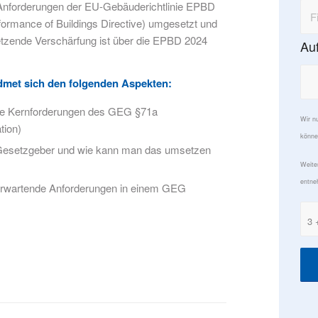
e Anforderungen der EU-Gebäuderichtlinie EPBD
ormance of Buildings Directive) umgesetzt und
tzende Verschärfung ist über die EPBD 2024
Au
.
dmet sich den folgenden Aspekten:
die Kernforderungen des GEG §71a
Wir n
ion)
könne
 Gesetzgeber und wie kann man das umsetzen
Weite
entne
 erwartende Anforderungen in einem GEG
3 
)