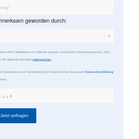
fmerksam geworden durch:
utzen Ihre E-Mailadresse im Rahmen unseres ComConsult Informationsservice. Dem
n Sie jederzeit kostenlos
widersprechen
.
re Informationen zur Verarbeitung Ihrer Daten können Sie unserer
Datenschutzerklärung
hmen.
+ 1 = ?