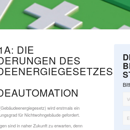
1A: DIE
D
DERUNGEN DES
B
DEENERGIEGESETZES
S
Bit
DEAUTOMATION
Gebäudeenergiegesetz) wird erstmals ein
ungsgrad für Nichtwohngebäude gefordert.
gen sind in naher Zukunft zu erwarten, denn