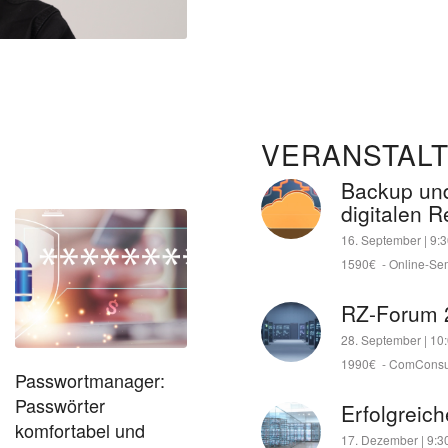
VERANSTAL
Backup und
digitalen R
16. September | 9:
1590€
-
Online-Se
RZ-Forum 
28. September | 10
1990€
-
ComConsul
Passwortmanager:
Passwörter
Erfolgreic
komfortabel und
17. Dezember | 9:3