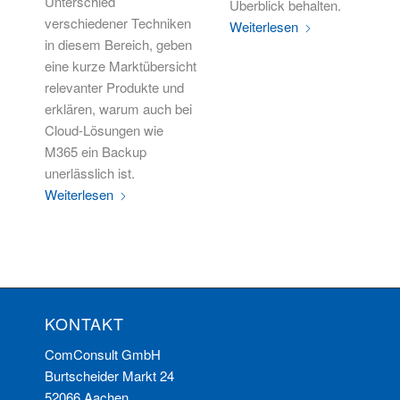
Unterschied
Überblick behalten.
verschiedener Techniken
Weiterlesen
in diesem Bereich, geben
eine kurze Marktübersicht
relevanter Produkte und
erklären, warum auch bei
Cloud-Lösungen wie
M365 ein Backup
unerlässlich ist.
Weiterlesen
KONTAKT
ComConsult GmbH
Burtscheider Markt 24
52066 Aachen