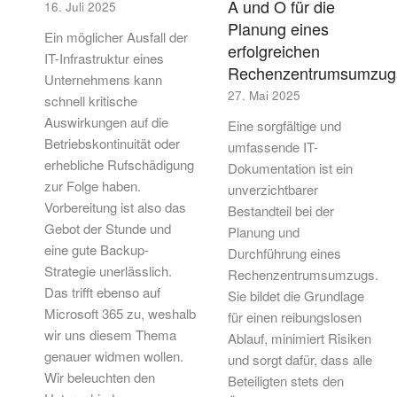
A und O für die
16. Juli 2025
Planung eines
Ein möglicher Ausfall der
erfolgreichen
IT-Infrastruktur eines
Rechenzentrumsumzug
Unternehmens kann
27. Mai 2025
schnell kritische
Auswirkungen auf die
Eine sorgfältige und
Betriebskontinuität oder
umfassende IT-
erhebliche Rufschädigung
Dokumentation ist ein
zur Folge haben.
unverzichtbarer
Vorbereitung ist also das
Bestandteil bei der
Gebot der Stunde und
Planung und
eine gute Backup-
Durchführung eines
Strategie unerlässlich.
Rechenzentrumsumzugs.
Das trifft ebenso auf
Sie bildet die Grundlage
Microsoft 365 zu, weshalb
für einen reibungslosen
wir uns diesem Thema
Ablauf, minimiert Risiken
genauer widmen wollen.
und sorgt dafür, dass alle
Wir beleuchten den
Beteiligten stets den