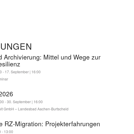
TUNGEN
 Archivierung: Mittel und Wege zur
esilienz
30
-
17. September | 16:00
minar
2026
:00
-
30. September | 16:00
t GmbH – Landesbad Aachen-Burtscheid
he RZ-Migration: Projekterfahrungen
0
-
13:00