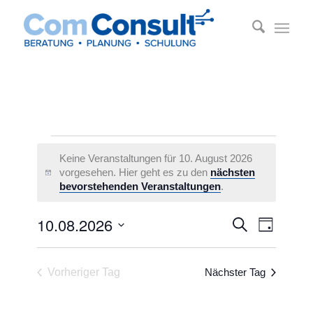
Veranstaltungen
für
Keine Veranstaltungen für 10. August 2026
10.
vorgesehen. Hier geht es zu den
nächsten
Hinweis
bevorstehenden Veranstaltungen
.
August
2026
Veransta
Veransta
10.08.2026
Suche
Tag
Ansichte
Suche
Datum
Navigati
und
wählen.
Vorheriger Tag
Nächster Tag
Ansichten
Navigatio