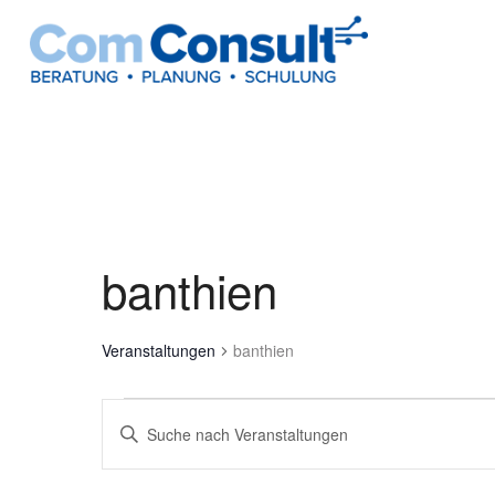
banthien
Veranstaltungen
banthien
Veranstaltungen
Veranstaltungen
Bitte
Suche
Schlüsselwort
und
eingeben.