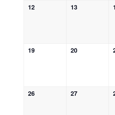
0
0
12
13
Veranstaltungen,
Veranstaltunge
0
0
19
20
Veranstaltungen,
Veranstaltunge
0
0
26
27
Veranstaltungen,
Veranstaltunge