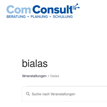
bialas
Veranstaltungen
bialas
Veranstaltungen
Veranstaltungen
Bitte
Suche
Schlüsselwort
und
eingeben.