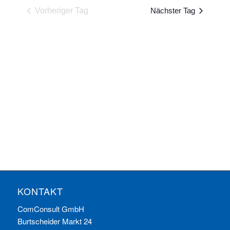
und
wählen.
Vorheriger Tag
Nächster Tag
Ansichten
Navigatio
KONTAKT
ComConsult GmbH
Burtscheider Markt 24