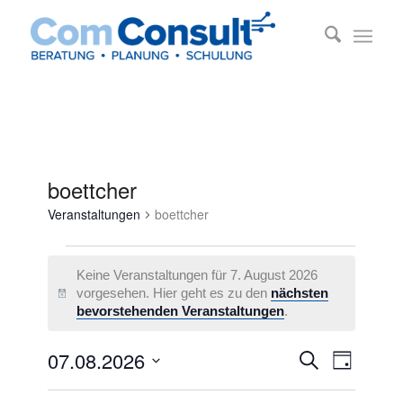
boettcher
Veranstaltungen
boettcher
Veranstaltungen
Keine Veranstaltungen für 7. August 2026
für
vorgesehen. Hier geht es zu den
nächsten
Hinweis
7.
bevorstehenden Veranstaltungen
.
August
Veransta
Veransta
07.08.2026
2026
Suche
Tag
Ansichte
Suche
Datum
Navigati