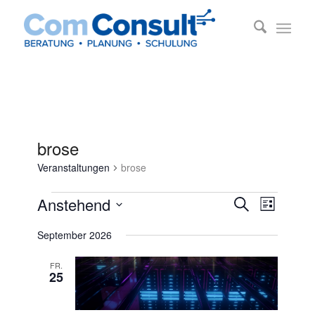
brose
Veranstaltungen
brose
Veranstaltungen
Veransta
Veransta
Anstehend
Suche
Liste
Ansichte
Suche
Datum
Navigati
September 2026
und
wählen.
Ansichten
FR.
25
Navigatio