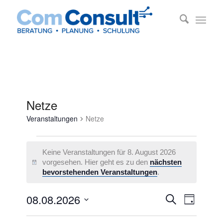
Netze
Veranstaltungen
Netze
Veranstaltungen
Keine Veranstaltungen für 8. August 2026
für
vorgesehen. Hier geht es zu den
nächsten
Hinweis
8.
bevorstehenden Veranstaltungen
.
August
Veransta
Veransta
08.08.2026
2026
Suche
Tag
Ansichte
Suche
Datum
Navigati