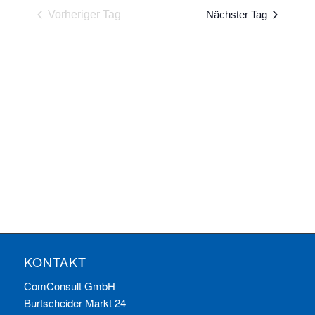
und
wählen.
Vorheriger Tag
Nächster Tag
Ansichten
Navigatio
KONTAKT
ComConsult GmbH
Burtscheider Markt 24