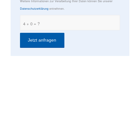
Weitere Informationen zur Verarbeitung Ihrer Daten können Sie unserer
Datenschutzerklärung
entnehmen.
4 + 0 = ?
KONTAKT
ComConsult GmbH
Burtscheider Markt 24
52066 Aachen
Telefon: 0241/887446-0