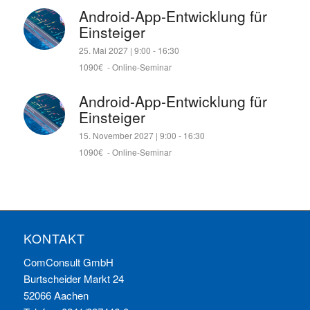
Android-App-Entwicklung für
Einsteiger
25. Mai 2027 | 9:00
-
16:30
1090€
-
Online-Seminar
Android-App-Entwicklung für
Einsteiger
15. November 2027 | 9:00
-
16:30
1090€
-
Online-Seminar
KONTAKT
ComConsult GmbH
Burtscheider Markt 24
52066 Aachen