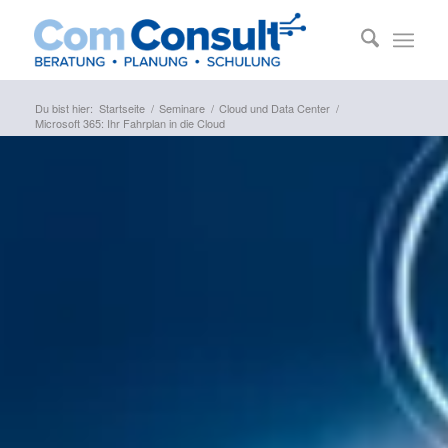
Du bist hier:
Startseite
/
Seminare
/
Cloud und Data Center
/
Microsoft 365: Ihr Fahrplan in die Cloud