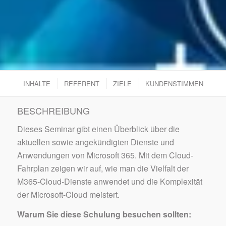
INHALTE
REFERENT
ZIELE
KUNDENSTIMMEN
BESCHREIBUNG
Dieses Seminar gibt einen Überblick über die
aktuellen sowie angekündigten Dienste und
Anwendungen von Microsoft 365. Mit dem Cloud-
Fahrplan zeigen wir auf, wie man die Vielfalt der
M365-Cloud-Dienste anwendet und die Komplexität
der Microsoft-Cloud meistert.
Warum Sie diese Schulung besuchen sollten: