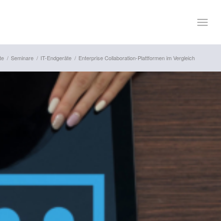
te
/
Seminare
/
IT-Endgeräte
/
Enterprise Collaboration-Plattformen im Vergleich