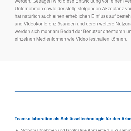
werden. Getragen wird diese Entwicklung von einem ver
Unternehmen sowie der stetig steigenden Akzeptanz v
hat natürlich auch einen erheblichen Einfluss auf bes
und Videokonferenzlösungen und deren weitere Nutzun
werden sich mehr am Bedarf der Benutzer orientieren un
einzelnen Medienformen wie Video festhalten können.
Teamkollaboration als Schlüsseltechnologie für den Arbe
Sofortmaßnahmen und langfristige Konzepte zur Zusamm