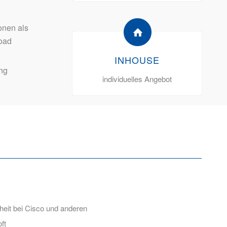
onen als
oad
INHOUSE
ng
individuelles Angebot
heit bei Cisco und anderen
ft