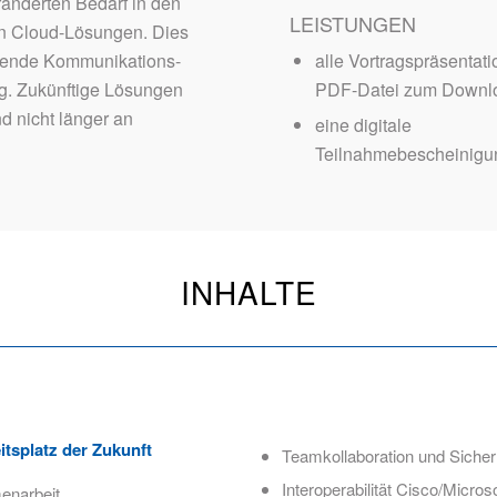
änderten Bedarf in den
LEISTUNGEN
on Cloud-Lösungen. Dies
alle Vortragspräsentati
tehende Kommunikations-
PDF-Datei zum Downl
g. Zukünftige Lösungen
d nicht länger an
eine digitale
Teilnahmebescheinigu
INHALTE
itsplatz der Zukunft
Teamkollaboration und Sicher
Interoperabilität Cisco/Microso
enarbeit