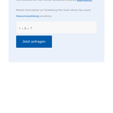
Weitere Informationen zur Verarbeitung Ihrer Daten können Sie unserer
Datenschutzerklärung
entnehmen.
1 + 6 = ?
KONTAKT
ComConsult GmbH
Burtscheider Markt 24
52066 Aachen