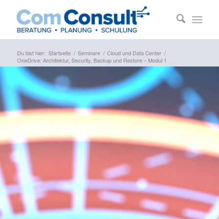
Du bist hier:
Startseite
/
Seminare
/
Cloud und Data Center
/
OneDrive: Architektur, Security, Backup und Restore – Modul 1