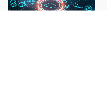
OneDrive: Einschränkungen,
Beschränkungen, „Classic Sync“ vs.
„Shortcut Folder Sync“ - Modul 2
30.10.2025 online
OneDrive: Alles über das OneDrive Teilen –
Modul 3
04.11.2025 online