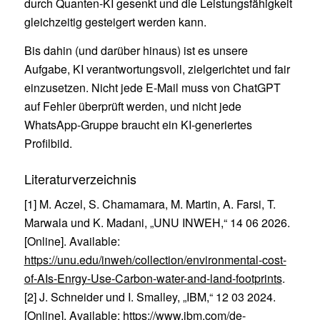
durch Quanten-KI gesenkt und die Leistungsfähigkeit
gleichzeitig gesteigert werden kann.
Bis dahin (und darüber hinaus) ist es unsere
Aufgabe, KI verantwortungsvoll, zielgerichtet und fair
einzusetzen. Nicht jede E-Mail muss von ChatGPT
auf Fehler überprüft werden, und nicht jede
WhatsApp-Gruppe braucht ein KI-generiertes
Profilbild.
Literaturverzeichnis
[1] M. Aczel, S. Chamamara, M. Martin, A. Farsi, T.
Marwala und K. Madani, „UNU INWEH,“ 14 06 2026.
[Online]. Available:
https://unu.edu/inweh/collection/environmental-cost-
of-AIs-Enrgy-Use-Carbon-water-and-land-footprints
.
[2] J. Schneider und I. Smalley, „IBM,“ 12 03 2024.
[Online]. Available:
https://www.ibm.com/de-