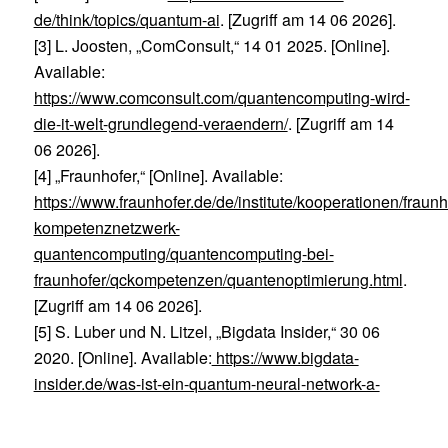
de/think/topics/quantum-ai
. [Zugriff am 14 06 2026].
[3] L. Joosten, „ComConsult,“ 14 01 2025. [Online].
Available:
https://www.comconsult.com/quantencomputing-wird-
die-it-welt-grundlegend-veraendern/
. [Zugriff am 14
06 2026].
[4] „Fraunhofer,“ [Online]. Available:
https://www.fraunhofer.de/de/institute/kooperationen/fraunh
kompetenznetzwerk-
quantencomputing/quantencomputing-bei-
fraunhofer/qckompetenzen/quantenoptimierung.html
.
[Zugriff am 14 06 2026].
[5] S. Luber und N. Litzel, „Bigdata Insider,“ 30 06
2020. [Online]. Available:
https://www.bigdata-
insider.de/was-ist-ein-quantum-neural-network-a-
942767/
. [Zugriff am 14 06 2026].
[6] T.-A. Drăgan , „Fraunhofer IKS,“ 03 11 2023.