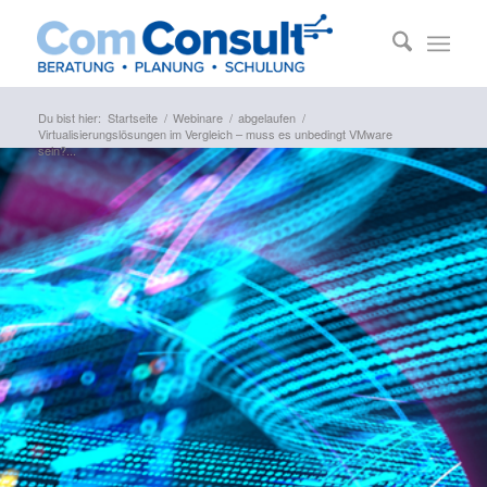
Du bist hier:
Startseite
/
Webinare
/
abgelaufen
/
Virtualisierungslösungen im Vergleich – muss es unbedingt VMware
sein?...