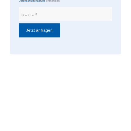
Datenschutzerklärung
entnehmen.
8 + 0 = ?
KONTAKT
ComConsult GmbH
Burtscheider Markt 24
52066 Aachen
Telefon: 0241/887446-0
Fax: 0241/887446-200