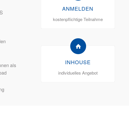
ANMELDEN
S
kostenpflichtige Teilnahme
den
INHOUSE
onen als
oad
individuelles Angebot
ng