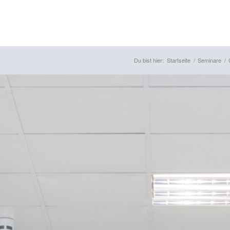
Du bist hier:
Startseite
/
Seminare
/