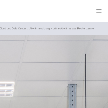
Cloud und Data Center
/
Abwärmenutzung – grüne Abwärme aus Rechenzentren