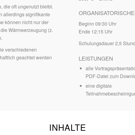
ie oft ungenutzt bleibt.
ORGANISATORISCHE
llerdings signifikante
me können nicht nur der
Beginn 09:30 Uhr
r die Wärmeerzeugung (z.
Ende 12:15 Uhr
n.
Schulungsdauer 2,5 Stun
die verschiedenen
haftlich geachtet werden
LEISTUNGEN
alle Vortragspräsentati
PDF-Datei zum Downl
eine digitale
Teilnahmebescheinigu
INHALTE