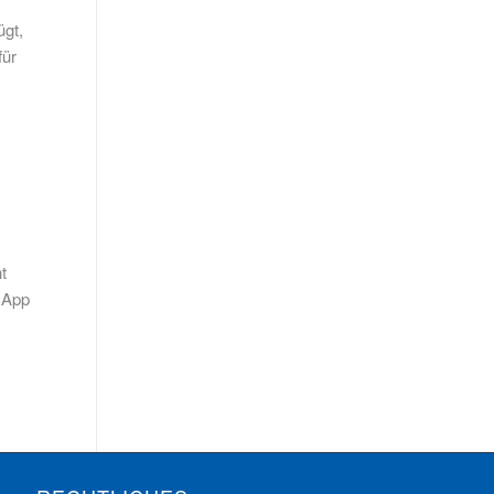
ügt,
für
t
r App