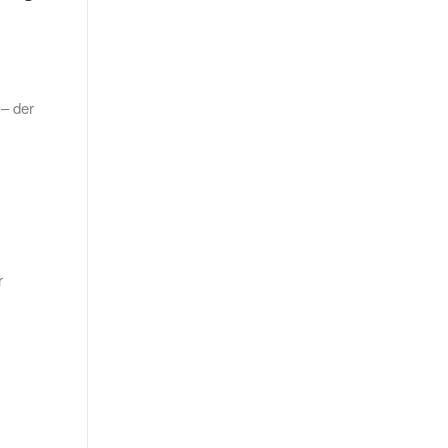
– der
r