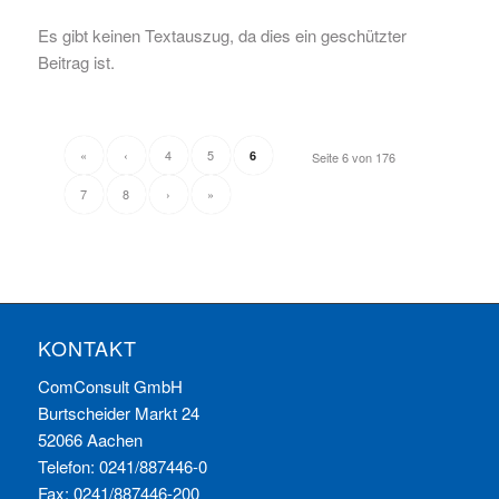
Es gibt keinen Textauszug, da dies ein geschützter
Beitrag ist.
«
‹
4
5
6
Seite 6 von 176
7
8
›
»
KONTAKT
ComConsult GmbH
Burtscheider Markt 24
52066 Aachen
Telefon: 0241/887446-0
Fax: 0241/887446-200