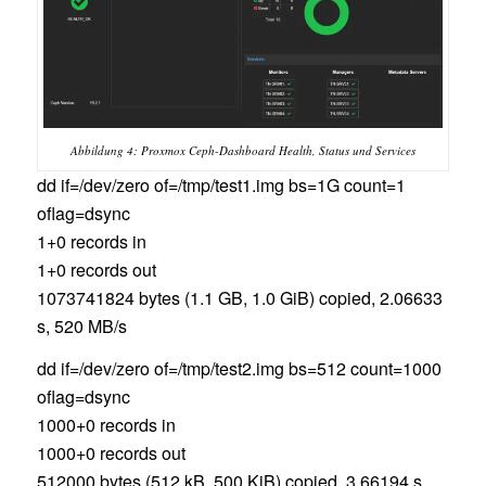
Abbildung 4: Proxmox Ceph-Dashboard Health, Status und Services
dd if=/dev/zero of=/tmp/test1.img bs=1G count=1
oflag=dsync
1+0 records in
1+0 records out
1073741824 bytes (1.1 GB, 1.0 GiB) copied, 2.06633
s, 520 MB/s
dd if=/dev/zero of=/tmp/test2.img bs=512 count=1000
oflag=dsync
1000+0 records in
1000+0 records out
512000 bytes (512 kB, 500 KiB) copied, 3.66194 s,