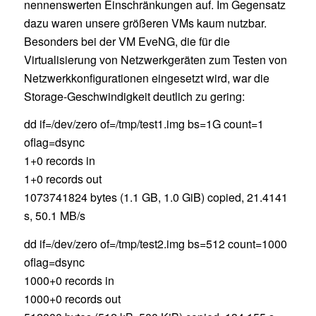
nennenswerten Einschränkungen auf. Im Gegensatz
dazu waren unsere größeren VMs kaum nutzbar.
Besonders bei der VM EveNG, die für die
Virtualisierung von Netzwerkgeräten zum Testen von
Netzwerkkonfigurationen eingesetzt wird, war die
Storage-Geschwindigkeit deutlich zu gering:
dd if=/dev/zero of=/tmp/test1.img bs=1G count=1
oflag=dsync
1+0 records in
1+0 records out
1073741824 bytes (1.1 GB, 1.0 GiB) copied, 21.4141
s, 50.1 MB/s
dd if=/dev/zero of=/tmp/test2.img bs=512 count=1000
oflag=dsync
1000+0 records in
1000+0 records out