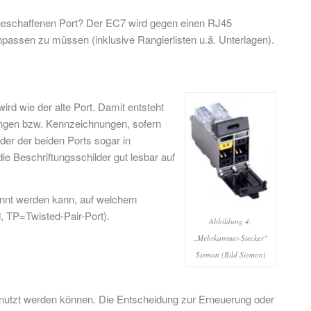
 geschaffenen Port? Der EC7 wird gegen einen RJ45
assen zu müssen (inklusive Rangierlisten u.ä. Unterlagen).
rd wie der alte Port. Damit entsteht
tungen bzw. Kennzeichnungen, sofern
der der beiden Ports sogar in
ie Beschriftungsschilder gut lesbar auf
kannt werden kann, auf welchem
, TP=Twisted-Pair-Port).
Abbildung 4:
„Mehrkammer-Stecker“
Siemon (Bild Siemon)
genutzt werden können. Die Entscheidung zur Erneuerung oder