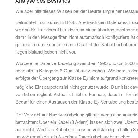
Analyse des Bestands
Wie aber hilft dieses Wissen bei der Beurteilung einer Best
Betrachtet man zunächst PoE. Alle 8-adrigen Datenanschlüss
weisen Kritiker darauf hin, dass es einen übertragungstech
damit in den Messgeräten nicht automatisch konfiguriert) i
gemessen und könnte je nach Qualität der Kabel bei höheren
liegen bisland jedoch nicht vor.
Wurde eine Datenverkabelung zwischen 1995 und ca. 2006 ins
ebenfalls in Kategorie-6-Qualität auszugehen. Wie bereits da
erfolgte der Übergang zur Klasse E
nicht aufgrund konkrete
A
mögliche Einsparpotenzial nicht genutzt wurde. Damit ist da
von 90 ermöglicht. Aktuell ist nicht erkennbar, dass im Tert
Bedarf für einen Austausch der Klasse E
-Verkabelung beste
A
Der Verzicht auf Nachverkabelung gilt nur, wenn eine ausr
betrachten: Über ein Kabel (8 Adern) lassen sich zwei Übertr
ausreicht. Wird das Kabel stattdessen vollständig mit allen 8 
unproblematisch, ein 8-adriges Datenkabel nachzuziehen.