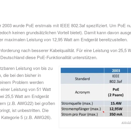
hr 2003 wurde PoE erstmals mit IEEE 802.3af spezifiziert. Um PoE n
ie jedoch keinen grundsätzlichen Vorteil bietet). Damit kann davon au
er maximalen Leistung von 12,95 Watt am Endgerät bereitzustellen.
nforderung nach besserer Kabelqualität. Für eine Leistung von 25,5 
n Deutschland diese PoE-Funktionalität unterstützen.
utzbaren Leistung von bis zu
 die bei den bisher in
u einem Problem werden
 einer Leistung von 51 Watt
 bei 25,5 Watt am Endgerät
ern (z.B. AWG22) bei großen
ngt, ist unbestritten. Die
 Kategorie 5 (z.B. AWG26).
Abbild