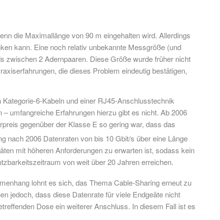
enn die Maximallänge von 90 m eingehalten wird. Allerdings
änken kann. Eine noch relativ unbekannte Messgröße (und
nds zwischen 2 Adernpaaren. Diese Größe wurde früher nicht
xiserfahrungen, die dieses Problem eindeutig bestätigen,
on Kategorie-6-Kabeln und einer RJ45-Anschlusstechnik
in – umfangreiche Erfahrungen hierzu gibt es nicht. Ab 2006
rpreis gegenüber der Klasse E so gering war, dass das
ung nach 2006 Datenraten von bis 10 Gbit/s über eine Länge
eräten mit höheren Anforderungen zu erwarten ist, sodass kein
tzbarkeitszeitraum von weit über 20 Jahren erreichen.
mmenhang lohnt es sich, das Thema Cable-Sharing erneut zu
en jedoch, dass diese Datenrate für viele Endgeäte nicht
betreffenden Dose ein weiterer Anschluss. In diesem Fall ist es