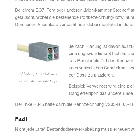
Bei einem EC7, Tera oder anderen „Mehrkammer-Stecker“ ste
getauscht, wobei die bestehende Portbezeichnung- bzw. numm
Den neuen Anschluss versucht man dabei möglichst in derse
Je nach Planung ist davon auszug
eine ungewöhnliche Situation: Di
das Rangierfeld Teil des Kennzeic
unterschiedlichen Schränken liege
Abbildung 3: „Mehrkammer-
der Dose zu platzieren.
Stecker“ Kerpen (Bild Kerpen)
Beispiel: Verwendet wird eine zi
Rangierfeldport das andere Ende 
Der linke RJ45 hätte dann die Kennzeichnung VS03-RF05-T
Fazit
Nicht jede „alte“ Bestandsdatenverkabelung muss erneuert we