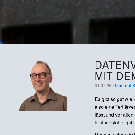
DATENV
MIT DE
01.07.26 /
Hartmut K
Es gibt so gut wie
also eine Tertiärv
lässt und vor alle
leistungsfähig gal
Der nachfolgende B