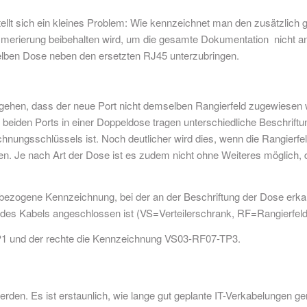
llt sich ein kleines Problem: Wie kennzeichnet man den zusätzlich
erierung beibehalten wird, um die gesamte Dokumentation nicht anp
lben Dose neben den ersetzten RJ45 unterzubringen.
ehen, dass der neue Port nicht demselben Rangierfeld zugewiesen wi
e beiden Ports in einer Doppeldose tragen unterschiedliche Beschrif
hnungsschlüssels ist. Noch deutlicher wird dies, wenn die Rangierfel
n. Je nach Art der Dose ist es zudem nicht ohne Weiteres möglich, d
elbezogene Kennzeichnung, bei der an der Beschriftung der Dose er
des Kabels angeschlossen ist (VS=Verteilerschrank, RF=Rangierfeld
P1 und der rechte die Kennzeichnung VS03-RF07-TP3.
rden. Es ist erstaunlich, wie lange gut geplante IT-Verkabelungen 