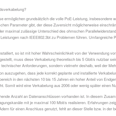
andsverkabelung?
e ermöglichen grundsätzlich die volle PoE-Leistung, insbesondere w
nischen Parameter gibt, der diese Zuversicht möglicherweise einschr
st der maximal zulässige Unterschied des ohmschen Parallelwidersta
 Leistungen nach IEEE802.3bt zu Problemen führen. Umfangreiche Pra
talliert, so ist mit hoher Wahrscheinlichkeit von der Verwendung v
rgestellt, muss diese Verkabelung theoretisch bis 5 Gbit/s nutzbar se
r technischer Anforderungen, sondern vielmehr deshalb, weil der Meh
von auszugehen, dass jede korrekt geplante und installierte Verkabel
iärbereich in den nächsten 10 bis 15 Jahren ein hoher Anteil von Endg
ht. Somit wird eine Verkabelung aus 2006 oder wenig später einen Nu
eichende Anzahl an Datenanschlüssen vorhanden ist. In diesem Zusa
agungskanäle mit je maximal 100 Mbit/s realisieren. Erfahrungen zeig
Adern für einen Anschluss genutzt, fehlt an dieser Stelle bzw. in der 