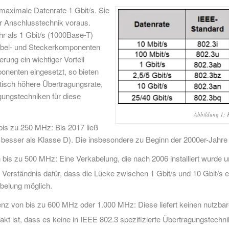
 maximale Datenrate 1 Gbit/s. Sie
er Anschlusstechnik voraus.
hr als 1 Gbit/s (1000Base-T)
Kabel- und Steckerkomponenten
rung ein wichtiger Vorteil
nenten eingesetzt, so bieten
tisch höhere Übertragungsrate,
gungstechniken für diese
Abbildung 1: K
bis zu 250 MHz: Bis 2017 ließ
t besser als Klasse D). Die insbesondere zu Beginn der 2000er-Jahre 
bis zu 500 MHz: Eine Verkabelung, die nach 2006 installiert wurde un
as Verständnis dafür, dass die Lücke zwischen 1 Gbit/s und 10 Gbit/
belung möglich.
nz von bis zu 600 MHz oder 1.000 MHz: Diese liefert keinen nutzbar
kt ist, dass es keine in IEEE 802.3 spezifizierte Übertragungstechnik