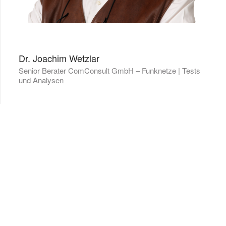
Dr. Joachim Wetzlar
Senior Berater ComConsult GmbH – Funknetze | Tests
und Analysen
KONTAKT
ComConsult GmbH
Burtscheider Markt 24
52066 Aachen
Telefon: 0241/887446-0
Fax: 0241/887446-200
E-Mail:
info@comconsult.com