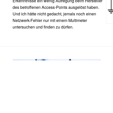
Erkenntnisse ein wenig Aufregung beim Hersteller
des betroffenen Access-Points ausgelöst haben.
Und ich hätte nicht gedacht, jemals noch einen
Netzwerk-Fehler nur mit einem Multimeter
untersuchen und finden zu dürfen.
Fehlersuche in lokalen Netzen:
Praxisseminar
07.09.-10.09.2026 in Aachen