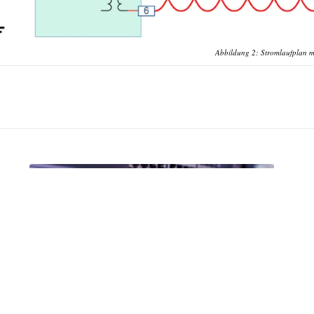
Abbildung 2: Stromlaufplan mi
Switching und Routing: optimales
Netzdesign
06.10.-09.10.2026 in Aachen | online