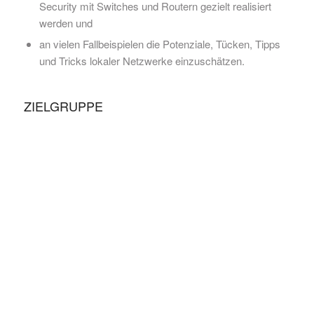
Security mit Switches und Routern gezielt realisiert
werden und
an vielen Fallbeispielen die Potenziale, Tücken, Tipps
und Tricks lokaler Netzwerke einzuschätzen.
ZIELGRUPPE
Betreiber
Administratoren
Planer
Das Seminar richtet sich an jeden, der mit
Datenkommunikation zu tun hat oder haben wird und
daher ein Grundverständnis für Kommunikation und lokale
Netze braucht. Zu dieser Gruppe gehören neben den
Einsteigern auch Interessierte, die häufig mit IT-
Spezialisten kommunizieren müssen und sich im Rahmen
dieser Aufgabe ein Grundwissen der Funktionsweise