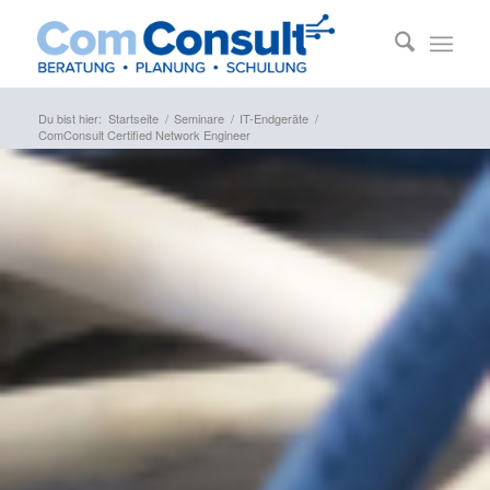
Du bist hier:
Startseite
/
Seminare
/
IT-Endgeräte
/
ComConsult Certified Network Engineer