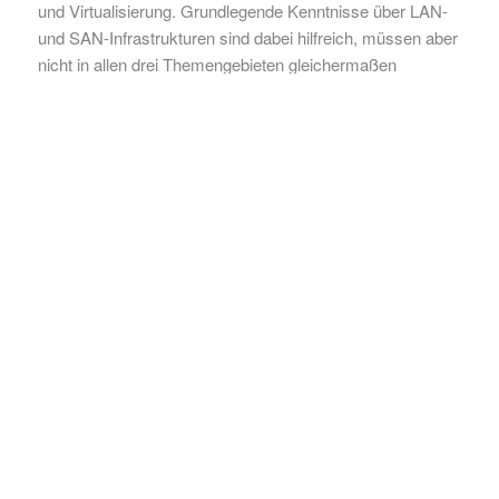
und Virtualisierung. Grundlegende Kenntnisse über LAN-
und SAN-Infrastrukturen sind dabei hilfreich, müssen aber
nicht in allen drei Themengebieten gleichermaßen
vorliegen. Das Seminar soll den Teilnehmern einen Blick
über den Tellerrand ermöglichen und die Hintergründe und
Zusammenhänge der aktuell diskutierten RZ-Technologien
verständlich machen.
DIESE
VERANSTALTUNGEN