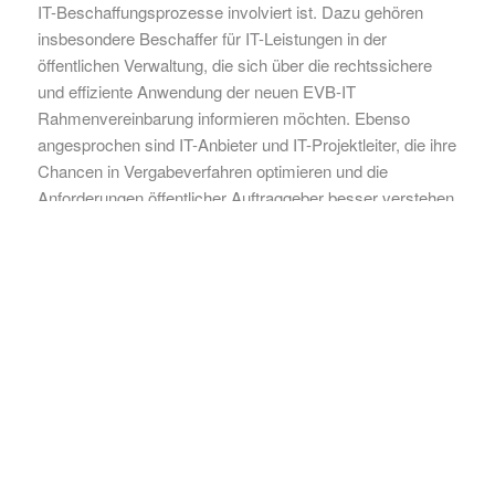
IT-Beschaffungsprozesse involviert ist. Dazu gehören
insbesondere Beschaffer für IT-Leistungen in der
öffentlichen Verwaltung, die sich über die rechtssichere
und effiziente Anwendung der neuen EVB-IT
Rahmenvereinbarung informieren möchten. Ebenso
angesprochen sind IT-Anbieter und IT-Projektleiter, die ihre
Chancen in Vergabeverfahren optimieren und die
Anforderungen öffentlicher Auftraggeber besser verstehen
wollen. Darüber hinaus ist das Seminar für Rechtsanwälte
und Justitiare von Interesse, die sich mit den rechtlichen
Rahmenbedingungen und Neuerungen der IT-Vergabe
vertraut machen möchten, um ihre Mandanten optimal zu
beraten.