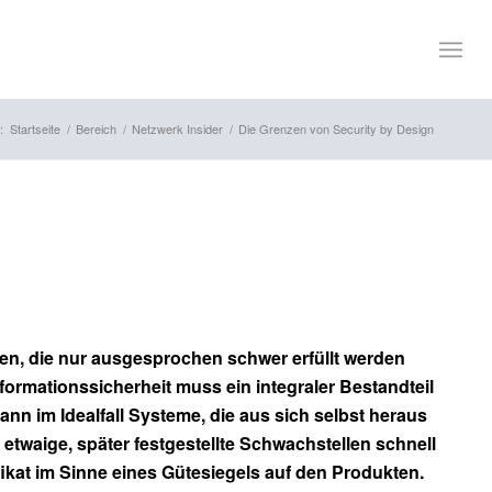
:
Startseite
/
Bereich
/
Netzwerk Insider
/
Die Grenzen von Security by Design
gen, die nur ausgesprochen schwer erfüllt werden
formationssicherheit muss ein integraler Bestandteil
 im Idealfall Systeme, die aus sich selbst heraus
twaige, später festgestellte Schwachstellen schnell
fikat im Sinne eines Gütesiegels auf den Produkten.