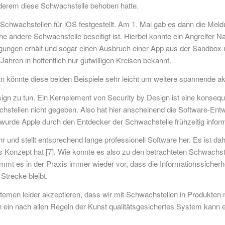
nderem diese Schwachstelle behoben hatte.
Schwachstellen für iOS festgestellt. Am 1. Mai gab es dann die Meld
ine andere Schwachstelle beseitigt ist. Hierbei konnte ein Angreife
tigungen erhält und sogar einen Ausbruch einer App aus der Sandbox 
ahren in hoffentlich nur gutwilligen Kreisen bekannt.
 könnte diese beiden Beispiele sehr leicht um weitere spannende ak
n zu tun. Ein Kernelement von Security by Design ist eine konsequent
chstellen nicht gegeben. Also hat hier anscheinend die Software-En
wurde Apple durch den Entdecker der Schwachstelle frühzeitig inform
 und stellt entsprechend lange professionell Software her. Es ist da
es Konzept hat [7]. Wie konnte es also zu den betrachteten Schwachs
mmt es in der Praxis immer wieder vor, dass die Informationssicherh
Strecke bleibt.
men leider akzeptieren, dass wir mit Schwachstellen in Produkten m
in nach allen Regeln der Kunst qualitätsgesichertes System kann er