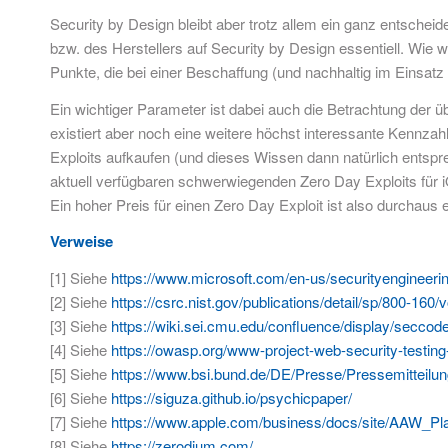
Security by Design bleibt aber trotz allem ein ganz entscheid
bzw. des Herstellers auf Security by Design essentiell. Wie 
Punkte, die bei einer Beschaffung (und nachhaltig im Einsatz
Ein wichtiger Parameter ist dabei auch die Betrachtung der 
existiert aber noch eine weitere höchst interessante Kennza
Exploits aufkaufen (und dieses Wissen dann natürlich entspre
aktuell verfügbaren schwerwiegenden Zero Day Exploits für iOS
Ein hoher Preis für einen Zero Day Exploit ist also durchaus e
Verweise
[1] Siehe
https://www.microsoft.com/en-us/securityengineerin
[2] Siehe
https://csrc.nist.gov/publications/detail/sp/800-160/vo
[3] Siehe
https://wiki.sei.cmu.edu/confluence/display/se
[4] Siehe
https://owasp.org/www-project-web-security-testing
[5] Siehe
https://www.bsi.bund.de/DE/Presse/Pressemitteil
[6] Siehe
https://siguza.github.io/psychicpaper/
[7] Siehe
https://www.apple.com/business/docs/site/AAW_Pla
[8] Siehe
https://zerodium.com/