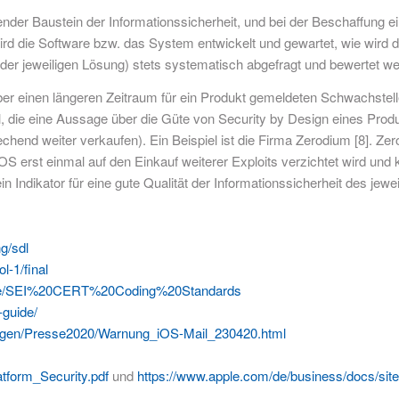
ender Baustein der Informationssicherheit, und bei der Beschaffung e
wird die Software bzw. das System entwickelt und gewartet, wie wird d
 der jeweiligen Lösung) stets systematisch abgefragt und bewertet we
über einen längeren Zeitraum für ein Produkt gemeldeten Schwachstel
hl, die eine Aussage über die Güte von Security by Design eines Pro
chend weiter verkaufen). Ein Beispiel ist die Firma Zerodium [8]. Ze
 erst einmal auf den Einkauf weiterer Exploits verzichtet wird und kü
in Indikator für eine gute Qualität der Informationssicherheit des jewe
g/sdl
l-1/final
ccode/SEI%20CERT%20Coding%20Standards
-guide/
ungen/Presse2020/Warnung_iOS-Mail_230420.html
tform_Security.pdf
und
https://www.apple.com/de/business/docs/sit