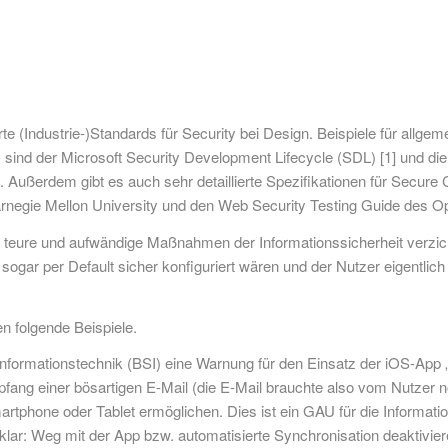
rte (Industrie-)Standards für Security bei Design. Beispiele für all
ind der Microsoft Security Development Lifecycle (SDL) [1] und die
]. Außerdem gibt es auch sehr detaillierte Spezifikationen für Secur
Carnegie Mellon University und den Web Security Testing Guide des 
 teure und aufwändige Maßnahmen der Informationssicherheit verzi
sogar per Default sicher konfiguriert wären und der Nutzer eigentlic
n folgende Beispiele.
nformationstechnik (BSI) eine Warnung für den Einsatz der iOS-App „M
mpfang einer bösartigen E-Mail (die E-Mail brauchte also vom Nutzer
martphone oder Tablet ermöglichen. Dies ist ein GAU für die Informatio
lar: Weg mit der App bzw. automatisierte Synchronisation deaktiviere