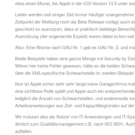
etwa einen Monat, bis Apple in der iOS-Version 13.5 unter a
Leider werden seit einiger Zeit immer häufiger unangenehme 
Zeitpunkt der Meldung noch als Beta Release vorlag) auch e
geschickt so ausnutzen, dass er praktisch beliebige Berech
Ausnutzung (der sogenannte Exploit) waren dabei schon seit J
Also: Eine Woche nach GAU Nr. 1 gab es GAU Nr. 2, und man
Beide Beispiele haben eine ganze Menge mit Security by Desig
Wären hier keine Fehler gewesen, hätte es die beiden Schwa
über die XML-spezifische Schwachstelle im zweiten Beispiel 
Nun ist Apple schon sehr sehr lange keine Garagenfirma mehr
eine sichtbare Rolle spielt und Apple auch ein entsprechend
lediglich die Anzahl von Schwachstellen, und andererseits ko
Arbeitsanweisungen aus Zeit- und Kapazitätsgründen auf der 
Wir müssen also als Nutzer von IT-Anwendungen und IT-Syste
ähnlich zum Qualitätsmanagement z.B. nach ISO 9001: Auch e
auffallen.