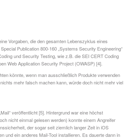
gemeine Vorgaben, die den gesamten Lebenszyklus eines
 Special Publication 800-160 „Systems Security Engineering“
e Coding und Security Testing, wie z.B. die SEI CERT Coding
Open Web Application Security Project (OWASP) [4].
chten könnte, wenn man ausschließlich Produkte verwenden
h nichts mehr falsch machen kann, würde doch nicht mehr viel
ail“ veröffentlicht [5]. Hintergrund war eine höchst
 noch nicht einmal gelesen werden) konnte einem Angreifer
nssicherheit, der sogar seit ziemlich langer Zeit in iOS
n und ein anderes Mail-Tool installieren. Es dauerte dann in