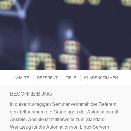
INHALTE
REFERENT
ZIELE
KUNDENSTIMMEN
BESCHREIBUNG
In diesem 2-tägigen Seminar vermittelt der Referent
den Teilnehmern die Grundlagen der Automation mit
Ansible. Ansible ist mittlerweile zum Standard-
Werkzeug für die Automation von Linux-Servern