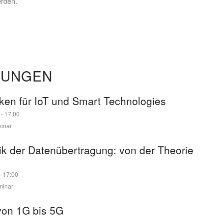
rden.
TUNGEN
ken für IoT und Smart Technologies
-
17:00
inar
k der Datenübertragung: von der Theorie
-
17:00
minar
von 1G bis 5G