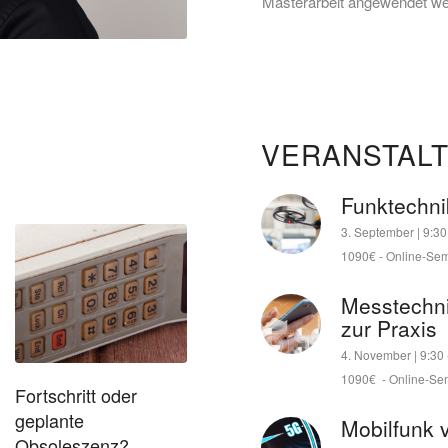
Masterarbeit angewendet we
VERANSTAL
Funktechni
3. September | 9:30
1090€
-
Online-Sem
Messtechni
zur Praxis
4. November | 9:30
1090€
-
Online-Se
Fortschritt oder
geplante
Mobilfunk 
Obsoleszenz?