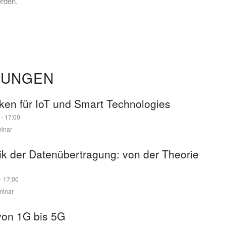
rden.
TUNGEN
ken für IoT und Smart Technologies
-
17:00
inar
k der Datenübertragung: von der Theorie
-
17:00
minar
von 1G bis 5G