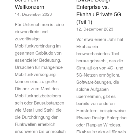
Weltkonzern
Enterprise vs.
Ekahau Private 5G
14. Dezember 2023
(Teil 1)
Für Unternehmen ist eine
12. Dezember 2023
einwandfreie und
zuverlässige
Vor etwa einem Jahr hat
Mobilfunkverbindung im
Ekahau ein
gesamten Gebäude von
browserbasiertes Tool
essenzieller Bedeutung.
herausgebracht, das die
Ursachen für mangelnde
Simulati-on von 4G- und
Mobilfunkversorgung
5G-Netzen ermöglicht.
können eine zu große
Softwarelösungen, die
Distanz zum Mast des
solche Aufgaben
Mobilfunknetzbetreibers
übernehmen, gibt es
sein oder Bausubstanzen
bereits von anderen
wie Metall und Stahl, die
Herstellern, beispielweise
die Durchdringung der
iBwave Design Enterprise
Funkwellen erheblich
oder Ranplan Wireless.
erschweren bis unmöglich
Ekahau ist aktuell für sein