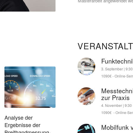
Masterarbeit angewendet we
VERANSTAL
Funktechni
3. September | 9:30
1090€
-
Online-Sem
Messtechni
zur Praxis
4. November | 9:30
1090€
-
Online-Se
Analyse der
Ergebnisse der
Mobilfunk 
Breitbandmessung-