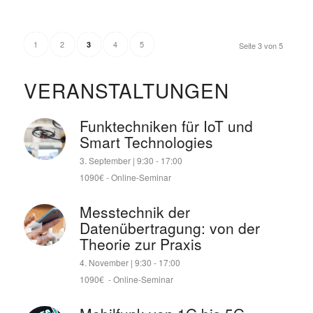
1
2
4
5
3
Seite 3 von 5
VERANSTALTUNGEN
Funktechniken für IoT und
Smart Technologies
3. September | 9:30
-
17:00
1090€
-
Online-Seminar
Messtechnik der
Datenübertragung: von der
Theorie zur Praxis
4. November | 9:30
-
17:00
1090€
-
Online-Seminar