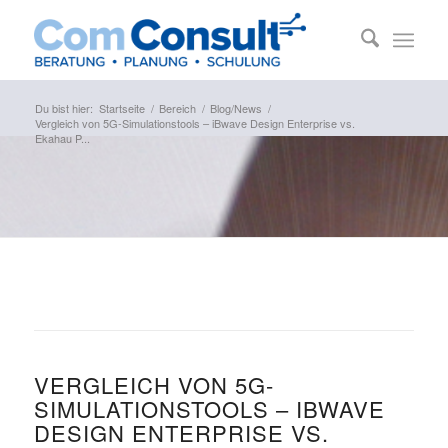
Du bist hier:
Startseite
/
Bereich
/
Blog/News
/
Vergleich von 5G-Simulationstools – iBwave Design Enterprise vs.
Ekahau P...
VERGLEICH VON 5G-
SIMULATIONSTOOLS – IBWAVE
DESIGN ENTERPRISE VS.