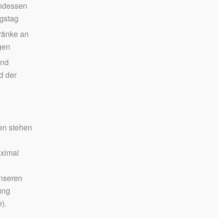
ndessen
ngstag
ränke an
gen
und
d der
en stehen
aximal
unseren
ung
).