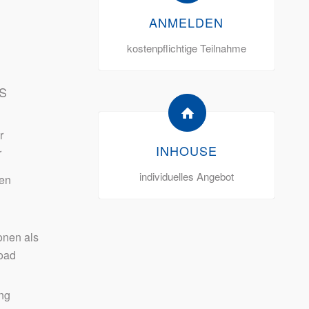
ANMELDEN
kostenpflichtige Teilnahme
S
r
INHOUSE
r
individuelles Angebot
den
onen als
oad
ng