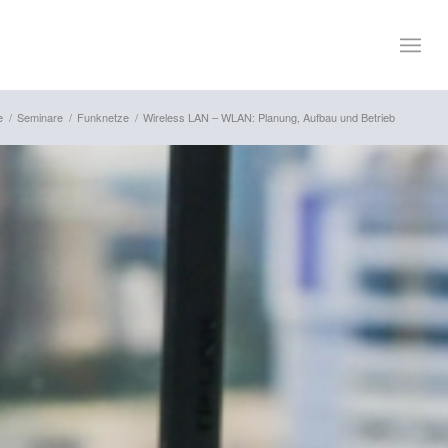
e
/
Seminare
/
Funknetze
/
Wireless LAN – WLAN: Planung, Aufbau und Betrieb