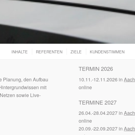
INHALTE
REFERENTEN
ZIELE
KUNDENSTIMMEN
TERMIN 2026
ie Planung, den Aufbau
10.11.-12.11.2026 in
Aach
Hintergrundwissen mit
online
Netzen sowie Live-
TERMINE 2027
26.04.-28.04.2027 in
Aach
online
20.09.-22.09.2027 in
Aach